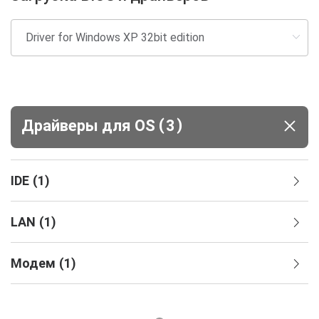
(
)
Драйверы для ОS
3
IDE
(
1
)
LAN
(
1
)
Модем
(
1
)