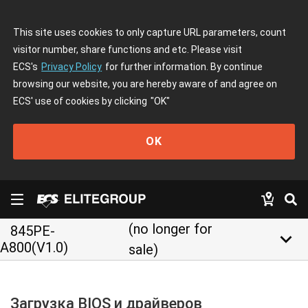
This site uses cookies to only capture URL parameters, count
visitor number, share functions and etc. Please visit
ECS's
Privacy Policy
for further information. By continue
browsing our website, you are hereby aware of and agree on
ECS' use of cookies by clicking
"OK"
OK
(no longer for
845PE-
keyboard_arrow_down
A800(V1.0)
sale)
Загрузка BIOS и драйверов