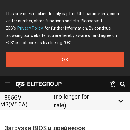
This site uses cookies to only capture URL parameters, count
visitor number, share functions and etc. Please visit
ECS's
Privacy Policy
for further information. By continue
browsing our website, you are hereby aware of and agree on
ECS' use of cookies by clicking
"OK"
OK
(no longer for
865GV-
keyboard_arrow_down
M3(V5.0A)
sale)
Загрузка BIOS и драйверов