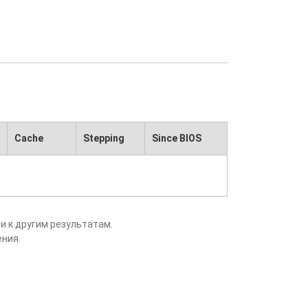
Cache
Stepping
Since BIOS
и к другим результатам.
ения.