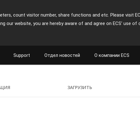
ters, count visitor number, share functions and etc. Please visit E
ing our website, you are hereby aware of and agree on ECS' use of 
Support
Отдел новостей
О компании ECS
АЦИЯ
ЗАГРУЗИТЬ