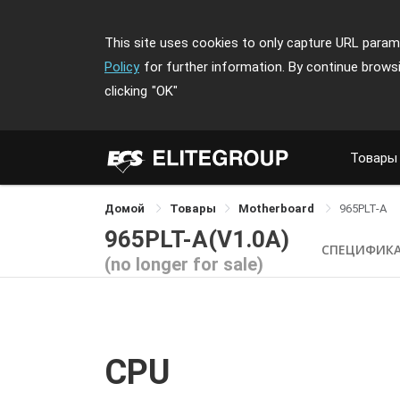
This site uses cookies to only capture URL parame
Policy
for further information. By continue brows
clicking
"OK"
Товары
Домой
Товары
Motherboard
965PLT-A
965PLT-A(V1.0A)
СПЕЦИФИК
(no longer for sale)
CPU