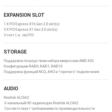
EXPANSION SLOT
1 X PCI Express X16 Gen 2.0 slot(s)
3 X PCI Express X1 Gen 2.0 slot(s)
3 слот (-а, -ов) PCI
STORAGE
Поддержка посредством набора микросхем AMD A55
Конфигурации RAID0, RAID1, RAID10
Поддержка функций NCQ, AHCI и "горячего" подключения
AUDIO
Realtek ALC662
‧6-канальный HD-аудиокодек Realtek ALC662
‧Соответствует требованиям по производительности