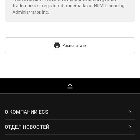
trademarks or registered trademarks of HDMI Licensing
Administrator, Inc.
print
Распечатать
keyboard_capslock
О КОМПАНИИ ECS
ОТДЕЛ НОВОСТЕЙ