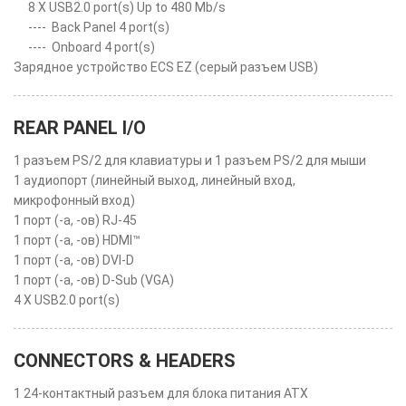
8 X USB2.0 port(s) Up to 480 Mb/s
----
Back Panel 4 port(s)
----
Onboard 4 port(s)
Зарядное устройство ECS EZ (серый разъем USB)
REAR PANEL I/O
1 разъем PS/2 для клавиатуры и 1 разъем PS/2 для мыши
1 аудиопорт (линейный выход, линейный вход,
микрофонный вход)
1 порт (-а, -ов) RJ-45
1 порт (-а, -ов) HDMI™
1 порт (-а, -ов) DVI-D
1 порт (-а, -ов) D-Sub (VGA)
4 X USB2.0 port(s)
CONNECTORS & HEADERS
1 24-контактный разъем для блока питания ATX