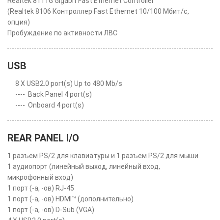
Realtek 8111G Gigabit Fast Ethernet Controller
(Realtek 8106 Контроллер Fast Ethernet 10/100 Мбит/с,
опция)
Пробуждение по активности ЛВС
USB
8 X USB2.0 port(s) Up to 480 Mb/s
----
Back Panel 4 port(s)
----
Onboard 4 port(s)
REAR PANEL I/O
1 разъем PS/2 для клавиатуры и 1 разъем PS/2 для мыши
1 аудиопорт (линейный выход, линейный вход,
микрофонный вход)
1 порт (-а, -ов) RJ-45
1 порт (-а, -ов) HDMI™ (дополнительно)
1 порт (-а, -ов) D-Sub (VGA)