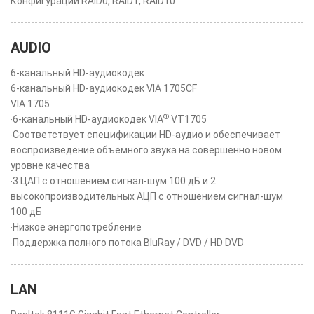
Конфигурации RAID0, RAID1, RAID10
AUDIO
6-канальный HD-аудиокодек
6-канальный HD-аудиокодек VIA 1705CF
VIA 1705
®
‧6-канальный HD-аудиокодек VIA
VT1705
‧Соответствует спецификации HD-аудио и обеспечивает
воспроизведение объемного звука на совершенно новом
уровне качества
‧3 ЦАП с отношением сигнал-шум 100 дБ и 2
высокопроизводительных АЦП с отношением сигнал-шум
100 дБ
‧Низкое энергопотребление
‧Поддержка полного потока BluRay / DVD / HD DVD
LAN