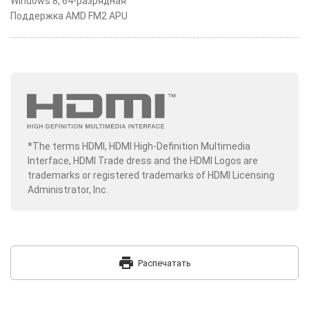
Windows 8, 64-разрядная
Поддержка AMD FM2 APU
*The terms HDMI, HDMI High-Definition Multimedia
Interface, HDMI Trade dress and the HDMI Logos are
trademarks or registered trademarks of HDMI Licensing
Administrator, Inc.
print
Распечатать