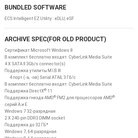
BUNDLED SOFTWARE
ECS Intelligent EZ Utility : eDLU, eSF
ARCHIVE SPEC(FOR OLD PRODUCT)
Сертификат Microsoft Windows 8
В комплект бесплатно входят: CyberLink Media Suite
4 X SATA II 3Gb/s connector(s)
Поддержка утилиты M.I.B III
4 порт (-а, -ов) Serial ATAII, 3 Гб/с
В комплект бесплатно входят: CyberLink Media Suite
®
Поддержка DirectX
11
®
®
Поддержка гнезда AMD
FM2 для процессоров AMD
серий A и E
Windows 7 32-разрядная
2 X 240-pin DDR3 DIMM socket
Поддержка до 32 ГБ*
Windows 7, 64-разрядная