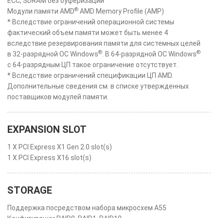
ECC, SDRAM без буферизации
®
Модули памяти AMD
AMD Memory Profile (AMP)
* Вследствие ограничений операционной системы
фактический объем памяти может быть менее 4
вследствие резервирования памяти для системных целей
®
®
в 32-разрядной ОС Windows
. В 64-разрядной ОС Windows
с 64-разрядным ЦП такое ограничение отсутствует.
* Вследствие ограничений спецификации ЦП AMD.
Дополнительные сведения см. в списке утвержденных
поставщиков модулей памяти.
EXPANSION SLOT
1 X PCI Express X1 Gen 2.0 slot(s)
1 X PCI Express X16 slot(s)
STORAGE
Поддержка посредством набора микросхем A55