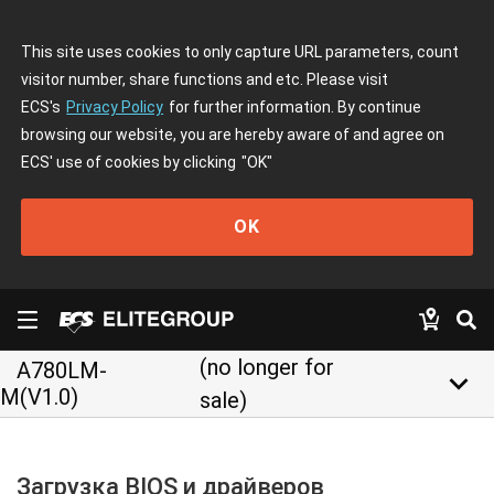
This site uses cookies to only capture URL parameters, count
visitor number, share functions and etc. Please visit
ECS's
Privacy Policy
for further information. By continue
browsing our website, you are hereby aware of and agree on
ECS' use of cookies by clicking
"OK"
OK
(no longer for
A780LM-
keyboard_arrow_down
M(V1.0)
sale)
Загрузка BIOS и драйверов