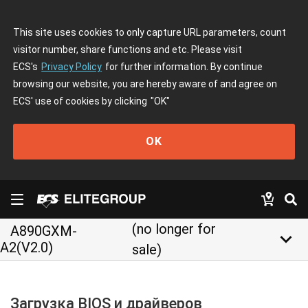
This site uses cookies to only capture URL parameters, count
visitor number, share functions and etc. Please visit
ECS's
Privacy Policy
for further information. By continue
browsing our website, you are hereby aware of and agree on
ECS' use of cookies by clicking
"OK"
OK
(no longer for
A890GXM-
keyboard_arrow_down
A2(V2.0)
sale)
Загрузка BIOS и драйверов