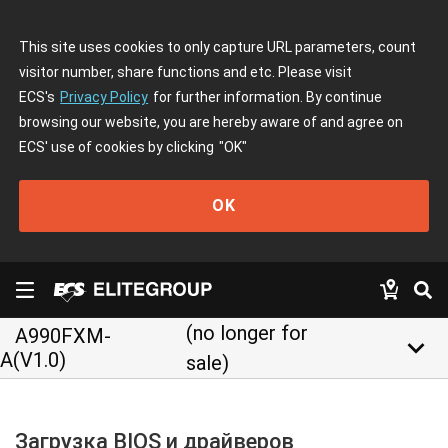
This site uses cookies to only capture URL parameters, count
visitor number, share functions and etc. Please visit
ECS's
Privacy Policy
for further information. By continue
browsing our website, you are hereby aware of and agree on
ECS' use of cookies by clicking
"OK"
OK
(no longer for
A990FXM-
keyboard_arrow_down
A(V1.0)
sale)
Загрузка BIOS и драйверов