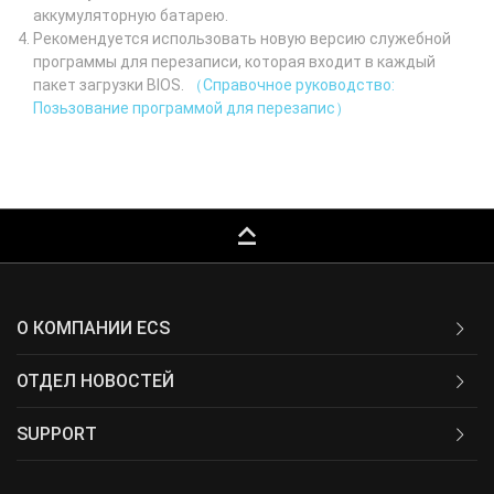
аккумуляторную батарею.
Рекомендуется использовать новую версию служебной
программы для перезаписи, которая входит в каждый
пакет загрузки BIOS.
（Справочное руководство:
Позьзование программой для перезапис）
keyboard_capslock
О КОМПАНИИ ECS
ОТДЕЛ НОВОСТЕЙ
SUPPORT