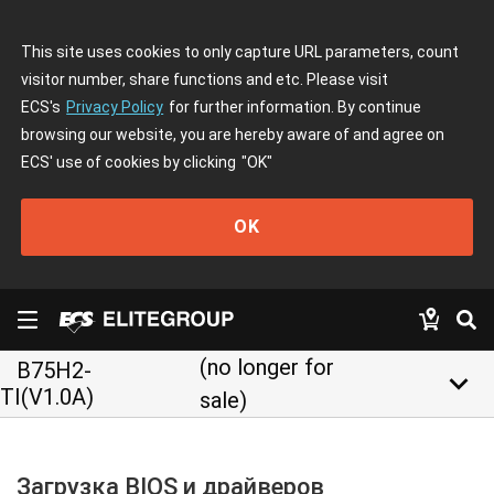
This site uses cookies to only capture URL parameters, count
visitor number, share functions and etc. Please visit
ECS's
Privacy Policy
for further information. By continue
browsing our website, you are hereby aware of and agree on
ECS' use of cookies by clicking
"OK"
OK
(no longer for
B75H2-
keyboard_arrow_down
TI(V1.0A)
sale)
Загрузка BIOS и драйверов