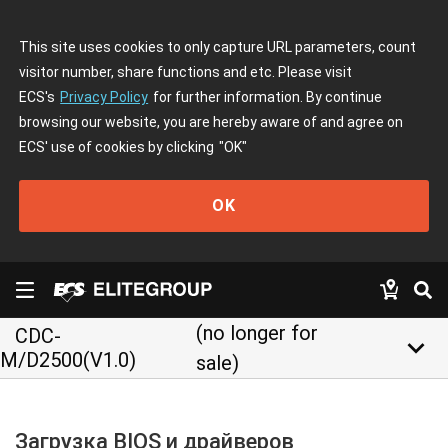
This site uses cookies to only capture URL parameters, count
visitor number, share functions and etc. Please visit
ECS's
Privacy Policy
for further information. By continue
browsing our website, you are hereby aware of and agree on
ECS' use of cookies by clicking
"OK"
OK
(no longer for
CDC-
keyboard_arrow_down
M/D2500(V1.0)
sale)
Загрузка BIOS и драйверов