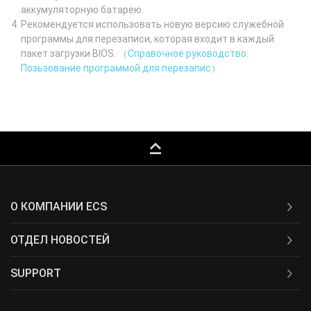
аккумуляторную батарею.
Рекомендуется использовать новую версию служебной
программы для перезаписи, которая входит в каждый
пакет загрузки BIOS.
（Справочное руководство:
Позьзование программой для перезапис）
keyboard_capslock
О КОМПАНИИ ECS
ОТДЕЛ НОВОСТЕЙ
SUPPORT