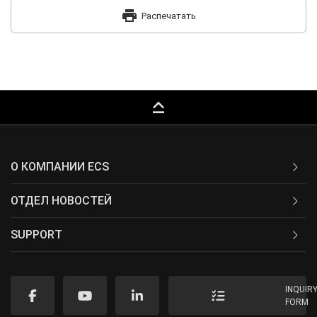
print
Распечатать
keyboard_capslock
О КОМПАНИИ ECS
ОТДЕЛ НОВОСТЕЙ
SUPPORT
INQUIR
FORM