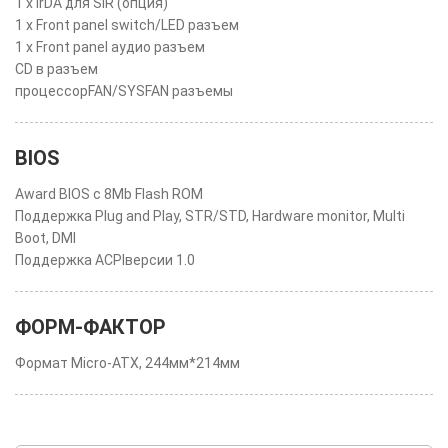
1 x IrDA для SIR (опция)
1 x Front panel switch/LED разъем
1 x Front panel аудио разъем
CD в разъем
процессорFAN/SYSFAN разъемы
BIOS
Award BIOS с 8Mb Flash ROM
Поддержка Plug and Play, STR/STD, Hardware monitor, Multi
Boot, DMI
Поддержка ACPIверсии 1.0
ФОРМ-ФАКТОР
Формат Micro-ATX, 244мм*214мм