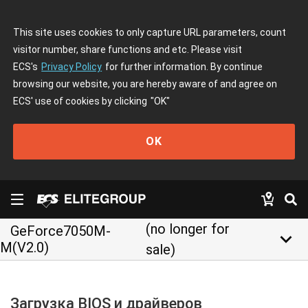
This site uses cookies to only capture URL parameters, count
visitor number, share functions and etc. Please visit
ECS's
Privacy Policy
for further information. By continue
browsing our website, you are hereby aware of and agree on
ECS' use of cookies by clicking
"OK"
OK
(no longer for
GeForce7050M-
keyboard_arrow_down
M(V2.0)
sale)
Загрузка BIOS и драйверов