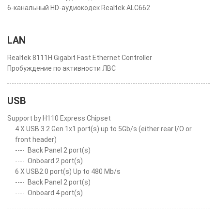
6-канальный HD-аудиокодек Realtek ALC662
LAN
Realtek 8111H Gigabit Fast Ethernet Controller
Пробуждение по активности ЛВС
USB
Support by H110 Express Chipset
4 X USB 3.2 Gen 1x1 port(s) up to 5Gb/s (either rear I/O or
front header)
----
Back Panel 2 port(s)
----
Onboard 2 port(s)
6 X USB2.0 port(s) Up to 480 Mb/s
----
Back Panel 2 port(s)
----
Onboard 4 port(s)