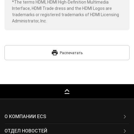
*The terms HDMI, HDMI High-Definition Multimedia
Interface, HDMI Trade dress and the HDMI Logos are
trademarks or registered trademarks of HDMI Licensing
Administrator, Inc.
print
Распечатать
keyboard_capslock
О КОМПАНИИ ECS
ОТДЕЛ НОВОСТЕЙ