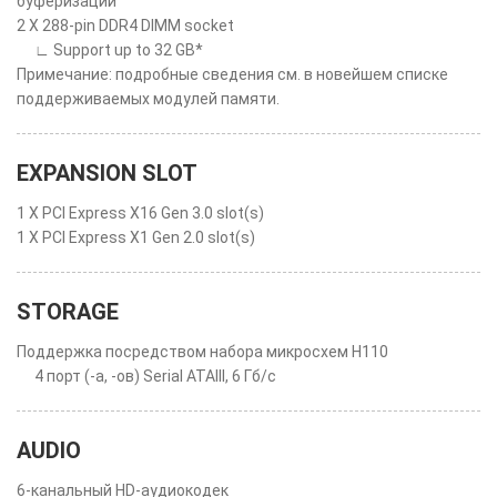
буферизации
2 X 288-pin DDR4 DIMM socket
∟ Support up to 32 GB*
Примечание: подробные сведения см. в новейшем списке
поддерживаемых модулей памяти.
EXPANSION SLOT
1 X PCI Express X16 Gen 3.0 slot(s)
1 X PCI Express X1 Gen 2.0 slot(s)
STORAGE
Поддержка посредством набора микросхем H110
4 порт (-а, -ов) Serial ATAIII, 6 Гб/с
AUDIO
6-канальный HD-аудиокодек