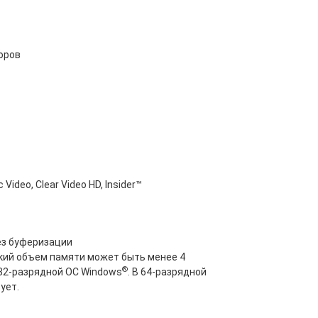
оров
 Video, Clear Video HD, Insider™
ез буферизации
кий объем памяти может быть менее 4
®
32-разрядной ОС Windows
. В 64-разрядной
ует.