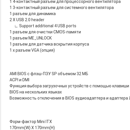
1 4-контактный разъем для процессорного вентилятора
1 3-контактный разъем для системного вентилятора
1 разъем для динамика
2 X USB 2.0 header
∟ Support additional 4 USB ports
1 разъем для очистки CMOS-памяти
1 разъем ME_UNLOCK
1 разъем для датчика вскрытия корпуса
1 x разъем VGA (опция)
AMI BIOS с флэш-ПЗУ SP объемом 32 МБ
ACPI и DMI
Функция выбора загрузочных устройств с помощью клавиши 
BIOS на нескольких языках
Возможность отключения в BIOS аудиоадаптера и адаптера
Форм-фактор Mini ITX
170mm(W) X 170mm(H)