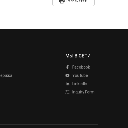
print
Распечатать
МЫ В СЕТИ
Facebook
держка
Youtube
LinkedIn
Inquiry Form