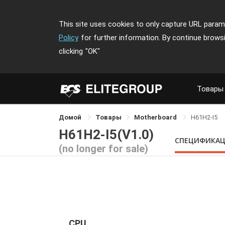
This site uses cookies to only capture URL parame
Policy
for further information. By continue brows
clicking
"OK"
Товары
Домой
Товары
Motherboard
H61H2-I5
H61H2-I5(V1.0)
СПЕЦИФИКА
(no longer for sale)
CPU