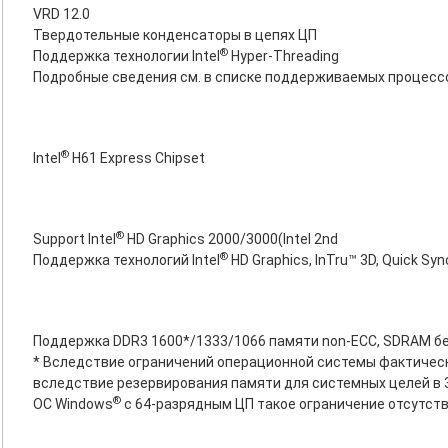
VRD 12.0
Твердотельные конденсаторы в цепях ЦП
®
Поддержка технологии Intel
Hyper-Threading
Подробные сведения см. в списке поддерживаемых процесс
®
Intel
H61 Express Chipset
®
Support Intel
HD Graphics 2000/3000(Intel 2nd
®
Поддержка технологий Intel
HD Graphics, InTru™ 3D, Quick Sync
Поддержка DDR3 1600*/1333/1066 памяти non-ECC, SDRAM б
* Вследствие ограничений операционной системы фактичес
вследствие резервирования памяти для системных целей в 
®
ОС Windows
с 64-разрядным ЦП такое ограничение отсутств