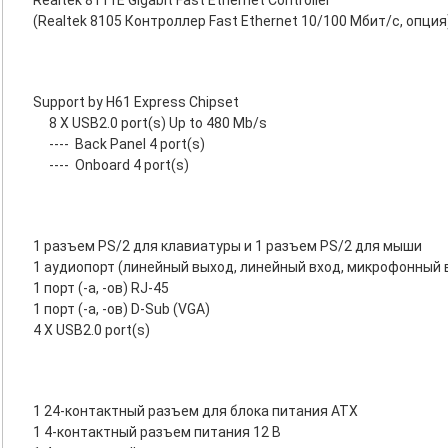
Realtek 8111E Gigabit Fast Ethernet Controller
(Realtek 8105 Контроллер Fast Ethernet 10/100 Мбит/с, опция
Support by H61 Express Chipset
8 X USB2.0 port(s) Up to 480 Mb/s
----
Back Panel 4 port(s)
----
Onboard 4 port(s)
1 разъем PS/2 для клавиатуры и 1 разъем PS/2 для мыши
1 аудиопорт (линейный выход, линейный вход, микрофонный 
1 порт (-а, -ов) RJ-45
1 порт (-а, -ов) D-Sub (VGA)
4 X USB2.0 port(s)
1 24-контактный разъем для блока питания ATX
1 4-контактный разъем питания 12 В