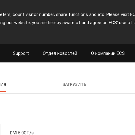
ters, count visitor number, share functions and etc. Please visit E
ing our website, you are hereby aware of and agree on ECS' use of 
Support
Отдел новостей
О компании ECS
ЦИЯ
ЗАГРУЗИТЬ
DMI 5.0GT/s