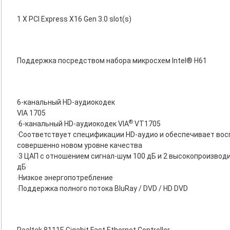
1 X PCI Express X16 Gen 3.0 slot(s)
Поддержка посредством набора микросхем Intel® H61
6-канальный HD-аудиокодек
VIA 1705
®
‧6-канальный HD-аудиокодек VIA
VT1705
‧Соответствует спецификации HD-аудио и обеспечивает вос
совершенно новом уровне качества
‧3 ЦАП с отношением сигнал-шум 100 дБ и 2 высокопроизво
дБ
‧Низкое энергопотребление
‧Поддержка полного потока BluRay / DVD / HD DVD