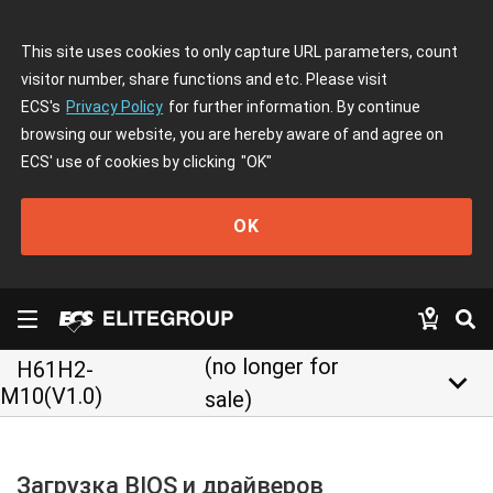
This site uses cookies to only capture URL parameters, count
visitor number, share functions and etc. Please visit
ECS's
Privacy Policy
for further information. By continue
browsing our website, you are hereby aware of and agree on
ECS' use of cookies by clicking
"OK"
OK
(no longer for
H61H2-
keyboard_arrow_down
M10(V1.0)
sale)
Загрузка BIOS и драйверов