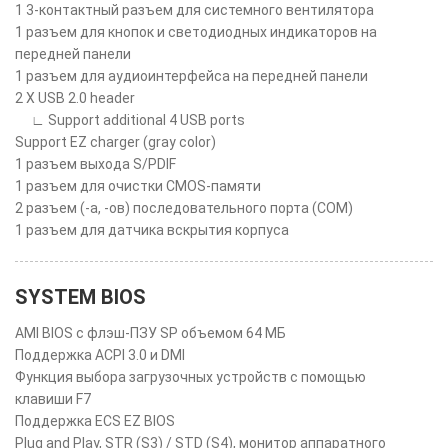
1 3-контактный разъем для системного вентилятора
1 разъем для кнопок и светодиодных индикаторов на
передней панели
1 разъем для аудиоинтерфейса на передней панели
2 X USB 2.0 header
∟ Support additional 4 USB ports
Support EZ charger (gray color)
1 разъем выхода S/PDIF
1 разъем для очистки CMOS-памяти
2 разъем (-а, -ов) последовательного порта (COM)
1 разъем для датчика вскрытия корпуса
SYSTEM BIOS
AMI BIOS с флэш-ПЗУ SP объемом 64 МБ
Поддержка ACPI 3.0 и DMI
Функция выбора загрузочных устройств с помощью
клавиши F7
Поддержка ECS EZ BIOS
Plug and Play, STR (S3) / STD (S4), монитор аппаратного