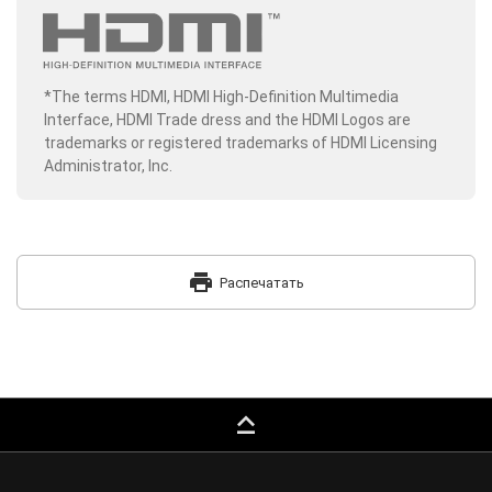
*The terms HDMI, HDMI High-Definition Multimedia
Interface, HDMI Trade dress and the HDMI Logos are
trademarks or registered trademarks of HDMI Licensing
Administrator, Inc.
print
Распечатать
keyboard_capslock