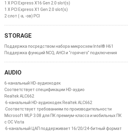
1 X PCI Express X16 Gen 2.0 slot(s)
1 X PCI Express X1 Gen 2.0 slot(s)
2 слот (-а, -ов) PCI
STORAGE
Поддержка посредством набора микросхем Intel® H61
Поддержка функций NCQ, AHCI и "горячего" подключения
AUDIO
6-канальный HD-аудиокодек
Соответствует спецификации HD-аудио
Realtek ALC662
‧6-канальный HD-аудиокодек Realtek ALC662
‧Соответствует требованиям по производительности
Microsoft WLP 3.08 для ПК премиум-класса и мобильных ПК
с ОС Vista
‧6-канальный ЦАП поддерживает 16/20/24-битный формат