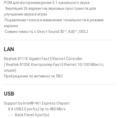
PCM для воспроизведения 5.1-канального звука
‧Эмуляция 26 вариантов звуковых пространств для
улучшения звука в играх
‧Подавление голоса и изменение тональности в режиме
караоке
‧Совместимость с Direct Sound 3D™, A3D™, I3DL2
LAN
Realtek 8111E Gigabit Fast Ethernet Controller
( Realtek 8105E Контроллер Fast Ethernet 10/100 Мбит/с,
опция)
Пробуждение по активности ЛВС
USB
Support by Intel® H61 Express Chipset
8 X USB2.0 port(s) Up to 480 Mb/s
----
Back Panel 4 port(s)