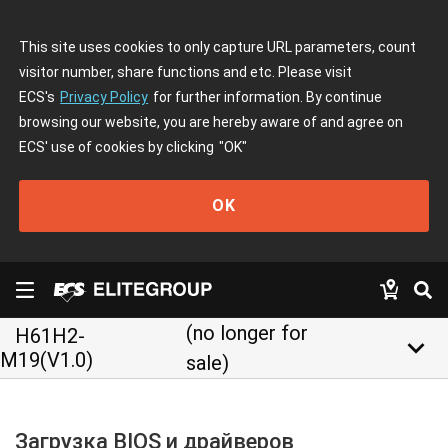
This site uses cookies to only capture URL parameters, count
visitor number, share functions and etc. Please visit
ECS's
Privacy Policy
for further information. By continue
browsing our website, you are hereby aware of and agree on
ECS' use of cookies by clicking
"OK"
OK
(no longer for
H61H2-
keyboard_arrow_down
M19(V1.0)
sale)
Загрузка BIOS и драйверов