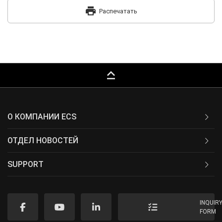
print
Распечатать
keyboard_capslock
О КОМПАНИИ ECS
ОТДЕЛ НОВОСТЕЙ
SUPPORT
INQUIR
FORM