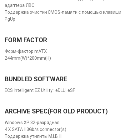
адаптера ЛВС
Поддержка очистки CMOS-памяти с помощью клавиши
PgUp
FORM FACTOR
Форм-фактор mATX
244mm(W)*200mm(H)
BUNDLED SOFTWARE
ECS Intelligent EZ Utility : eDLU, eSF
ARCHIVE SPEC(FOR OLD PRODUCT)
Windows XP 32-разрядная
4 X SATA II 3Gb/s connector(s)
Поддержка утилиты M.I.B III