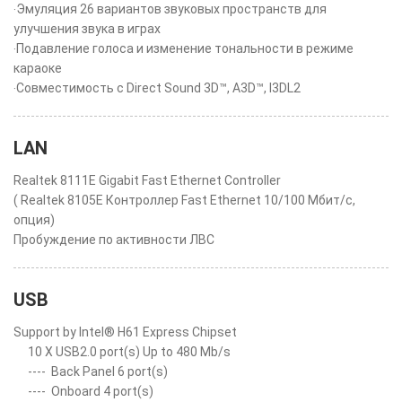
‧Эмуляция 26 вариантов звуковых пространств для
улучшения звука в играх
‧Подавление голоса и изменение тональности в режиме
караоке
‧Совместимость с Direct Sound 3D™, A3D™, I3DL2
LAN
Realtek 8111E Gigabit Fast Ethernet Controller
( Realtek 8105E Контроллер Fast Ethernet 10/100 Мбит/с,
опция)
Пробуждение по активности ЛВС
USB
Support by Intel® H61 Express Chipset
10 X USB2.0 port(s) Up to 480 Mb/s
----
Back Panel 6 port(s)
----
Onboard 4 port(s)