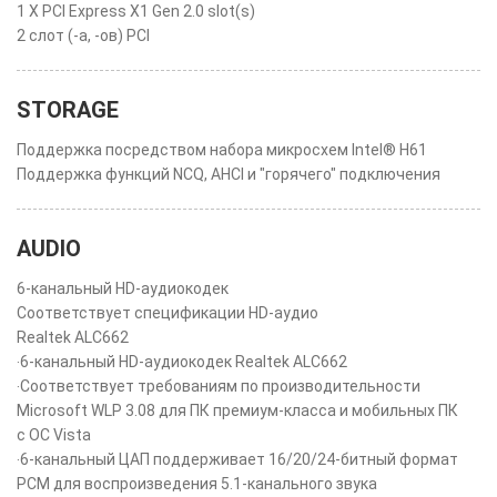
1 X PCI Express X1 Gen 2.0 slot(s)
2 слот (-а, -ов) PCI
STORAGE
Поддержка посредством набора микросхем Intel® H61
Поддержка функций NCQ, AHCI и "горячего" подключения
AUDIO
6-канальный HD-аудиокодек
Соответствует спецификации HD-аудио
Realtek ALC662
‧6-канальный HD-аудиокодек Realtek ALC662
‧Соответствует требованиям по производительности
Microsoft WLP 3.08 для ПК премиум-класса и мобильных ПК
с ОС Vista
‧6-канальный ЦАП поддерживает 16/20/24-битный формат
PCM для воспроизведения 5.1-канального звука