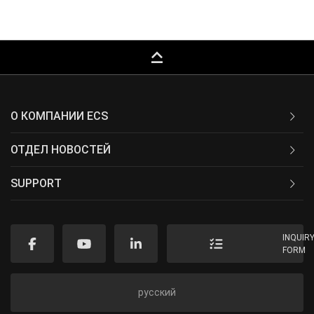
keyboard_capslock
О КОМПАНИИ ECS
ОТДЕЛ НОВОСТЕЙ
SUPPORT
INQUIR
FORM
русский