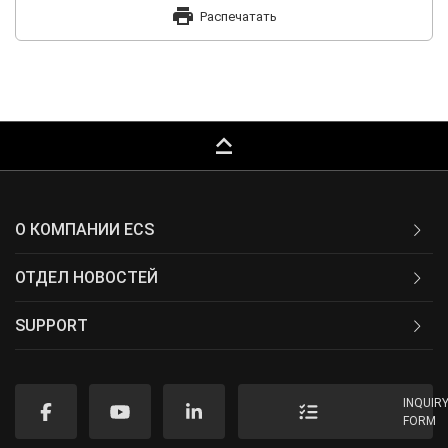
print
Распечатать
keyboard_capslock
О КОМПАНИИ ECS
ОТДЕЛ НОВОСТЕЙ
SUPPORT
INQUIR
FORM