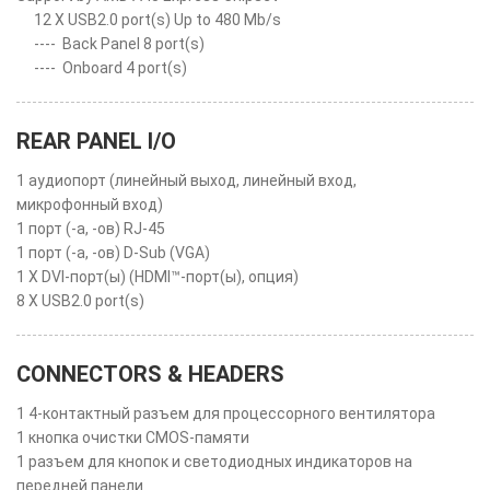
12 X USB2.0 port(s) Up to 480 Mb/s
----
Back Panel 8 port(s)
----
Onboard 4 port(s)
REAR PANEL I/O
1 аудиопорт (линейный выход, линейный вход,
микрофонный вход)
1 порт (-а, -ов) RJ-45
1 порт (-а, -ов) D-Sub (VGA)
1 X DVI-порт(ы) (HDMI™-порт(ы), опция)
8 X USB2.0 port(s)
CONNECTORS & HEADERS
1 4-контактный разъем для процессорного вентилятора
1 кнопка очистки CMOS-памяти
1 разъем для кнопок и светодиодных индикаторов на
передней панели