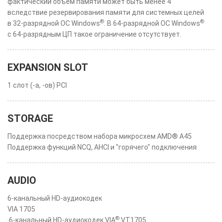
фактический объем памяти может быть менее 4
вследствие резервирования памяти для системных целей
®
®
в 32-разрядной ОС Windows
. В 64-разрядной ОС Windows
с 64-разрядным ЦП такое ограничение отсутствует.
EXPANSION SLOT
1 слот (-а, -ов) PCI
STORAGE
Поддержка посредством набора микросхем AMD® A45
Поддержка функций NCQ, AHCI и "горячего" подключения
AUDIO
6-канальный HD-аудиокодек
VIA 1705
®
‧6-канальный HD-аудиокодек VIA
VT1705