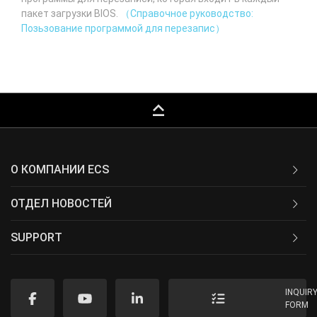
пакет загрузки BIOS.
（Справочное руководство:
Позьзование программой для перезапис）
keyboard_capslock
О КОМПАНИИ ECS
ОТДЕЛ НОВОСТЕЙ
SUPPORT
INQUIR
FORM