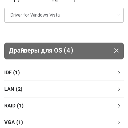
(
)
Драйверы для ОS
4
IDE
(
1
)
LAN
(
2
)
RAID
(
1
)
VGA
(
1
)