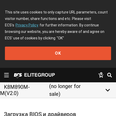
This site uses cookies to only capture URL parameters, count
visitor number, share functions and etc. Please visit
ECS's
Privacy Policy
for further information. By continue
browsing our website, you are hereby aware of and agree on
ECS' use of cookies by clicking
"OK"
OK
(no longer for
K8M890M-
keyboard_arrow_down
M(V2.0)
sale)
Загрузка BIOS и драйверов