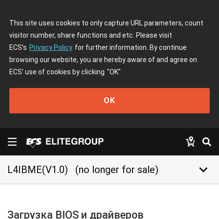
This site uses cookies to only capture URL parameters, count
visitor number, share functions and etc. Please visit
ECS's
Privacy Policy
for further information. By continue
browsing our website, you are hereby aware of and agree on
ECS' use of cookies by clicking
"OK"
OK
keyboard_arrow_down
L4IBME(V1.0)
(no longer for sale)
Загрузка BIOS и драйверов