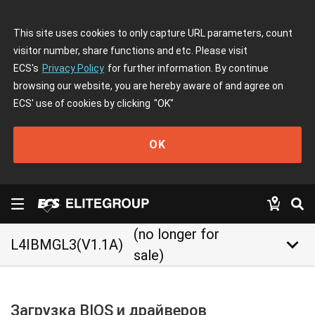
This site uses cookies to only capture URL parameters, count
visitor number, share functions and etc. Please visit
ECS's
Privacy Policy
for further information. By continue
browsing our website, you are hereby aware of and agree on
ECS' use of cookies by clicking
"OK"
OK
(no longer for
keyboard_arrow_down
L4IBMGL3(V1.1A)
sale)
Загрузка BIOS и драйверов