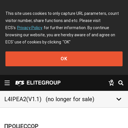
This site uses cookies to only capture URL parameters, count
visitor number, share functions and etc. Please visit
ECS's
Privacy Policy
for further information. By continue
browsing our website, you are hereby aware of and agree on
ECS' use of cookies by clicking
"OK"
OK
keyboard_arrow_down
L4IPEA2(V1.1)
(no longer for sale)
ПРОЦЕССОР