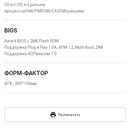
CD in1/CD in2 разъем
процессорFAN/PWRFAN/CASFAN разъемs
BIOS
Award BIOS с 2Мб Flash ROM
Поддержка Plug и Play 1.0A, APM 1.2, Multi Boot, DMI
Поддержка ACPIверсии 1.0
ФОРМ-ФАКТОР
ATX , 305*190мм
print
Распечатать