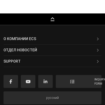
keyboard_capslock
О КОМПАНИИ ECS
ОТДЕЛ НОВОСТЕЙ
SUPPORT
INQUIR
FORM
русский