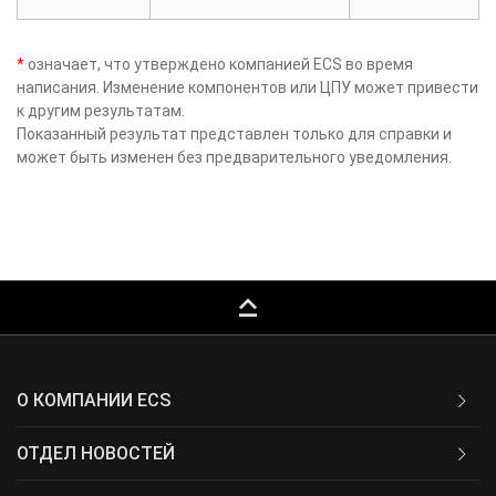
*
означает, что утверждено компанией ECS во время
написания. Изменение компонентов или ЦПУ может привести
к другим результатам.
Показанный результат представлен только для справки и
может быть изменен без предварительного уведомления.
keyboard_capslock
О КОМПАНИИ ECS
ОТДЕЛ НОВОСТЕЙ