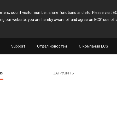
ters, count visitor number, share functions and etc. Please visit E
ing our website, you are hereby aware of and agree on ECS' use of 
Support
Отдел новостей
О компании ECS
ИЯ
ЗАГРУЗИТЬ