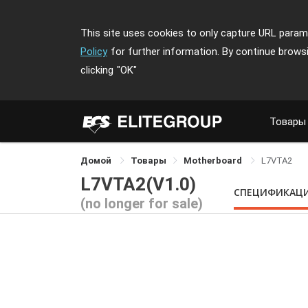
This site uses cookies to only capture URL parame
Policy
for further information. By continue brows
clicking
"OK"
Товары
Домой
Товары
Motherboard
L7VTA2
L7VTA2(V1.0)
СПЕЦИФИКАЦ
(no longer for sale)