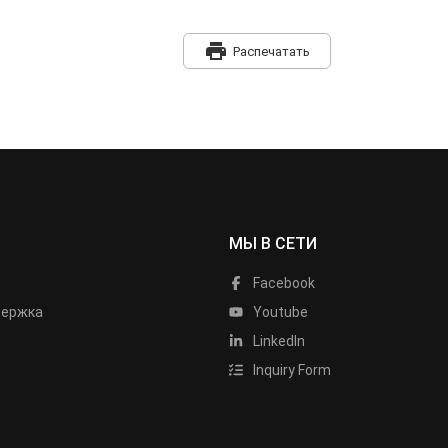
print
Распечатать
МЫ В СЕТИ
Facebook
держка
Youtube
LinkedIn
Inquiry Form