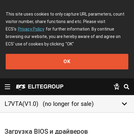
This site uses cookies to only capture URL parameters, count
visitor number, share functions and etc. Please visit
ECS's
Privacy Policy
for further information. By continue
browsing our website, you are hereby aware of and agree on
ECS' use of cookies by clicking
"OK"
OK
keyboard_arrow_down
L7VTA(V1.0)
(no longer for sale)
Загрузка BIOS и драйверов