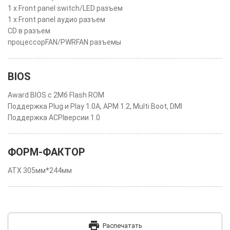
1 x Front panel switch/LED разъем
1 x Front panel аудио разъем
CD в разъем
процессорFAN/PWRFAN разъемы
BIOS
Award BIOS с 2Мб Flash ROM
Поддержка Plug и Play 1.0A, APM 1.2, Multi Boot, DMI
Поддержка ACPIверсии 1.0
ФОРМ-ФАКТОР
ATX 305мм*244мм
print
Распечатать