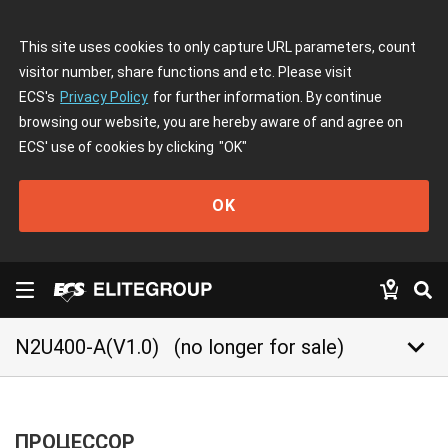
This site uses cookies to only capture URL parameters, count
visitor number, share functions and etc. Please visit
ECS's
Privacy Policy
for further information. By continue
browsing our website, you are hereby aware of and agree on
ECS' use of cookies by clicking
"OK"
OK
keyboard_arrow_down
N2U400-A(V1.0)
(no longer for sale)
ПРОЦЕССОР