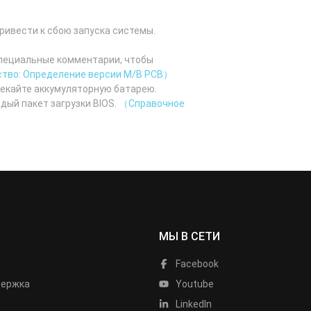
ривести к сбою запуска системы.
специальные комментарии, чтобы
тво: Определение версии M/B PCB）
лекайте аккумуляторную батарею.
дый пакет загрузки BIOS.
（Справочное
МЫ В СЕТИ
Facebook
держка
Youtube
LinkedIn