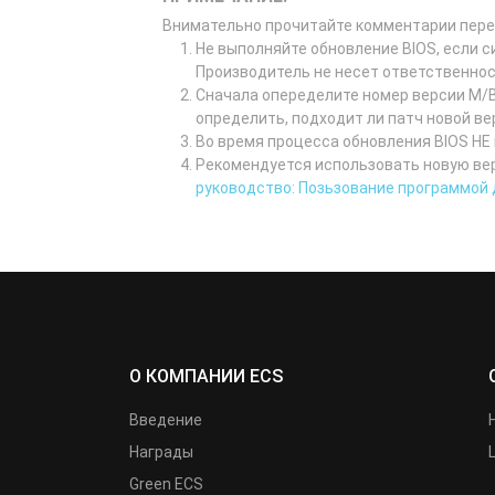
Внимательно прочитайте комментарии пере
Не выполняйте обновление BIOS, если с
Производитель не несет ответственнос
Сначала опеределите номер версии M/B
определить, подходит ли патч новой в
Во время процесса обновления BIOS НЕ
Рекомендуется использовать новую вер
руководство: Позьзование программой
О КОМПАНИИ ECS
Введение
Награды
Green ECS