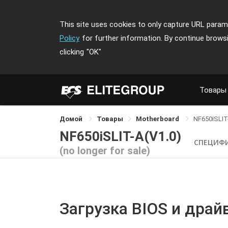
This site uses cookies to only capture URL parame
Policy
for further information. By continue brows
clicking
"OK"
Товары
Домой
Товары
Motherboard
NF650iSLIT
NF650iSLIT-A(V1.0)
СПЕЦИФ
(no longer for sale)
Загрузка BIOS и драй