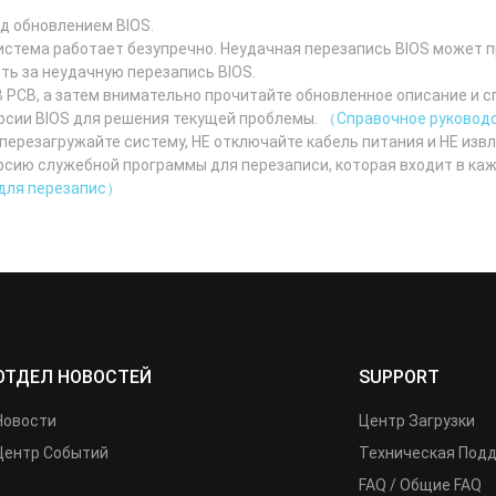
д обновлением BIOS.
истема работает безупречно. Неудачная перезапись BIOS может п
ть за неудачную перезапись BIOS.
 PCB, а затем внимательно прочитайте обновленное описание и 
ерсии BIOS для решения текущей проблемы.
（Справочное руководс
 перезагружайте систему, НЕ отключайте кабель питания и НЕ изв
сию служебной программы для перезаписи, которая входит в каж
 для перезапис）
ОТДЕЛ НОВОСТЕЙ
SUPPORT
Новости
Центр Загрузки
Центр Событий
Техническая Под
FAQ / Общие FAQ