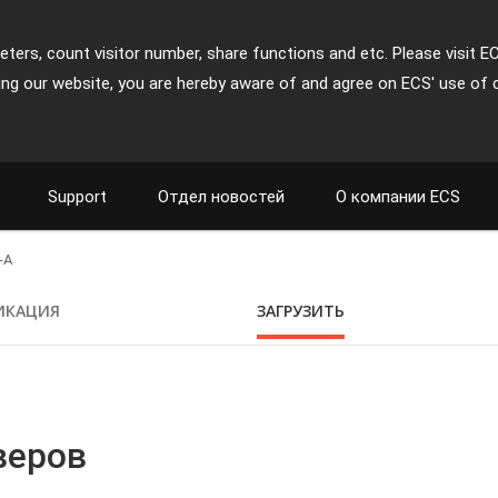
ters, count visitor number, share functions and etc. Please visit E
ing our website, you are hereby aware of and agree on ECS' use of 
Support
Отдел новостей
О компании ECS
-A
ИКАЦИЯ
ЗАГРУЗИТЬ
веров