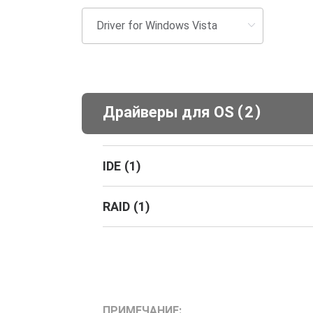
(
)
Драйверы для ОS
2
IDE
(
1
)
RAID
(
1
)
ПРИМЕЧАНИЕ: