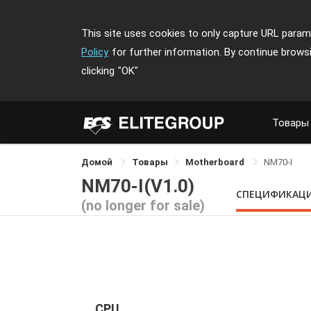
This site uses cookies to only capture URL parame
Policy
for further information. By continue brows
clicking
"OK"
Товары
Домой
Товары
Motherboard
NM70-I
NM70-I(V1.0)
СПЕЦИФИКАЦ
(no longer for sale)
CPU