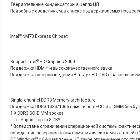
Твердотельные конденсаторы в цепях ЦП
Подробные сведения см. в списке поддерживаемых процесс
®
Intel
NM70 Express Chipset
®
Support Intel
HD Graphics 2000
Поддержки HDMI™ и высококачественного звука
Поддержка воспроизведения Blu-ray / HD-DVD с разрешением 
Single-channel DDR3 Memory architecture
Поддержка DDR3 1333/1066 памяти non-ECC, SO DIMM без бу
1 X DDR3 SO-DIMM socket
∟ Support up to 8 GB*
* Вследствие ограничений операционной системы фактичес
вследствие резервирования памяти для системных целей в 
®
ОС Windows
с 64-разрядным ЦП такое ограничение отсутств