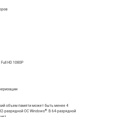
оров
Full HD 1080P
феризации
кий объем памяти может быть менее 4
®
32-разрядной ОС Windows
. В 64-разрядной
ует.