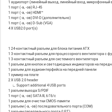
1 аудиопорт (линейный выход, линейный вход, микрофонный 
1 порт (-а, -ов) RJ-45
1 порт (-а, -ов) HDMI™
1 порт (-а, -ов) DVI-D (дополнительно)
1 порт (-а, -ов) D-Sub (VGA)
4 X USB2.0 port(s)
1 24-контактный разъем для блока питания ATX
1 3-контактный разъем для процессорного вентилятора с ф
1 3-контактный разъем для системного вентилятора
1 разъем для кнопок и светодиодных индикаторов на передн
1 разъем для аудиоинтерфейса на передней панели
1 зуммер на плате
2 X USB 2.0 header
∟ Support additional 4 USB ports
1 разъем выхода S/PDIF
1 порт (-а, -ов) SATA III, 6 Гб/с
1 разъем для очистки CMOS-памяти
1 разъем (-а, -ов) последовательного порта (COM)
1 разъем параллельного порта (LPT)