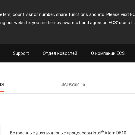
ters, count visitor number, share functions and etc. Please visit E
ing our website, you are hereby aware of and agree on ECS' use of 
Support
Отдел новостей
О компании ECS
ИЯ
ЗАГРУЗИТЬ
®
Встроенные двухъядерные процессоры Intel
Atom D510