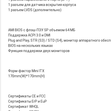
1 разъем для датчика вскрытия корпуса
1 разъем LVDS (дополнительно)
AMI BIOS с флэш-ПЗУ SP объемом 64 МБ
Поддержка ACPI 3.0 и DMI
Plug and Play, STR (S3) / STD (S4), монитор аппаратного обе
BIOS на нескольких языках
Функция поддержки двух мониторов
Форм-фактор Mini ITX
170mm(W)*170mm(H)
Сертификаты CE и FCC
Сертификаты ErP и EuP
Сертификат WHQL