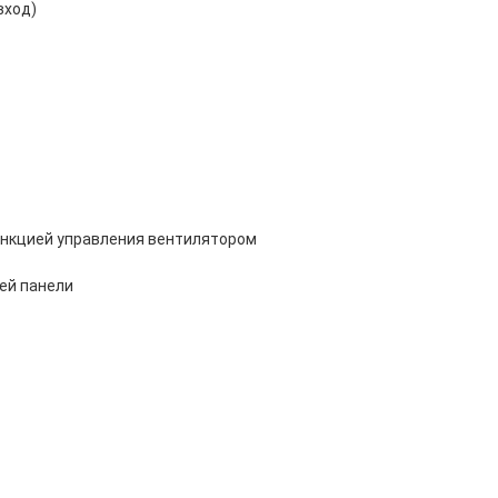
вход)
ункцией управления вентилятором
ей панели