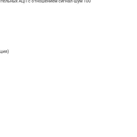
дительных АЦП с отношением сигнал-шум 100
пция)