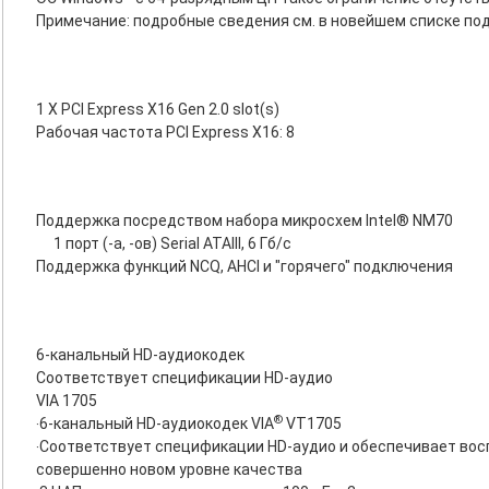
Примечание: подробные сведения см. в новейшем списке п
1 X PCI Express X16 Gen 2.0 slot(s)
Рабочая частота PCI Express X16: 8
Поддержка посредством набора микросхем Intel® NM70
1 порт (-а, -ов) Serial ATAIII, 6 Гб/с
Поддержка функций NCQ, AHCI и "горячего" подключения
6-канальный HD-аудиокодек
Соответствует спецификации HD-аудио
VIA 1705
®
‧6-канальный HD-аудиокодек VIA
VT1705
‧Соответствует спецификации HD-аудио и обеспечивает вос
совершенно новом уровне качества