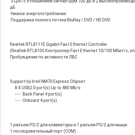
‧3 ЦАП с отношением сигнал-шум 100 дБ и 2 высокопроизво
дБ
‧Низкое энергопотребление
‧Поддержка полного потока BluRay / DVD / HD DVD
Realtek RTL8111E Gigabit Fast Ethernet Controller
(Realtek RTL8105 Контроллер Fast Ethernet 10/100 Мбит/с, о
Пробуждение по активности ЛВС
Support by Intel NM70 Express Chipset
8 X USB2.0 port(s) Up to 480 Mb/s
----
Back Panel 4 port(s)
----
Onboard 4 port(s)
1 разъем PS/2 для клавиатуры и 1 разъем PS/2 для мыши
1 последовательный порт (COM)