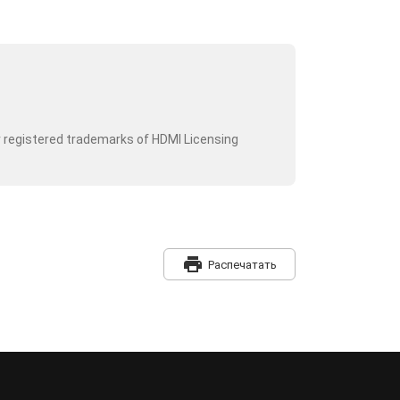
r registered trademarks of HDMI Licensing
print
Распечатать