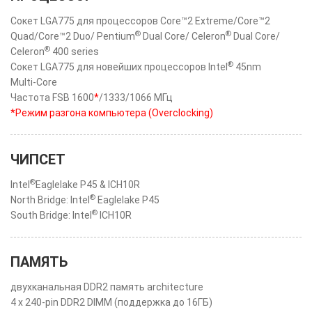
Сокет LGA775 для процессоров Core™2 Extreme/Core™2
®
®
Quad/Core™2 Duo/ Pentium
Dual Core/ Celeron
Dual Core/
®
Celeron
400 series
®
Сокет LGA775 для новейших процессоров Intel
45nm
Multi-Core
Частота FSB 1600
*
/1333/1066 МГц
*Режим разгона компьютера (Overclocking)
ЧИПСЕТ
®
Intel
Eaglelake P45 & ICH10R
®
North Bridge: Intel
Eaglelake P45
®
South Bridge: Intel
ICH10R
ПАМЯТЬ
двухканальная DDR2 память architecture
4 x 240-pin DDR2 DIMM (поддержка до 16ГБ)