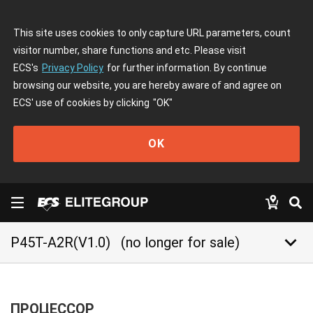
This site uses cookies to only capture URL parameters, count
visitor number, share functions and etc. Please visit
ECS's
Privacy Policy
for further information. By continue
browsing our website, you are hereby aware of and agree on
ECS' use of cookies by clicking
"OK"
OK
keyboard_arrow_down
P45T-A2R(V1.0)
(no longer for sale)
ПРОЦЕССОР