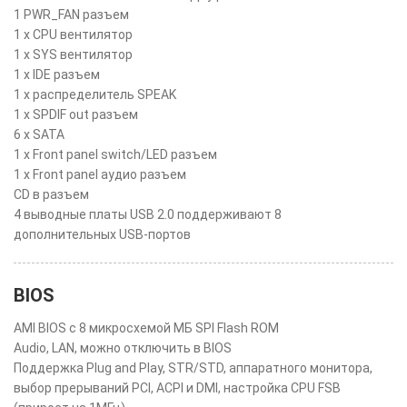
1 PWR_FAN разъем
1 x CPU вентилятор
1 x SYS вентилятор
1 x IDE разъем
1 x распределитель SPEAK
1 x SPDIF out разъем
6 x SATA
1 x Front panel switch/LED разъем
1 x Front panel аудио разъем
CD в разъем
4 выводные платы USB 2.0 поддерживают 8
дополнительных USB-портов
BIOS
AMI BIOS с 8 микросхемой МБ SPI Flash ROM
Audio, LAN, можно отключить в BIOS
Поддержка Plug and Play, STR/STD, аппаратного монитора,
выбор прерываний PCI, ACPI и DMI, настройка CPU FSB