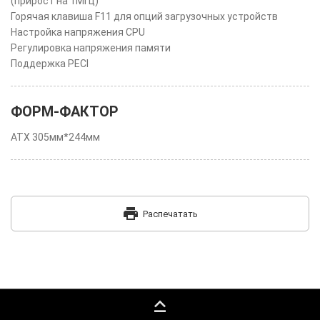
(прирост на 1МГц)
Горячая клавиша F11 для опций загрузочных устройств
Настройка напряжения CPU
Регулировка напряжения памяти
Поддержка PECI
ФОРМ-ФАКТОР
ATX 305мм*244мм
print
Распечатать
keyboard_capslock