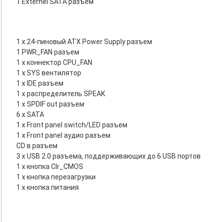
1 Externel SATA разъем
1 x 24-пиновый ATX Power Supply разъем
1 PWR_FAN разъем
1 x коннектор CPU_FAN
1 x SYS вентилятор
1 x IDE разъем
1 x распределитель SPEAK
1 x SPDIF out разъем
6 x SATA
1 x Front panel switch/LED разъем
1 x Front panel аудио разъем
CD в разъем
3 x USB 2.0 разъема, поддерживающих до 6 USB портов
1 x кнопка Clr_CMOS
1 x кнопка перезагрузки
1 x кнопка питания