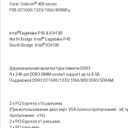
®
Core/ Celeron
400 series
FSB OC1600/1333/1066/800МГц
®
Intel
Eaglelake P45 & ICH10R
®
North Bridge: Intel
Eaglelake P45
®
South Bridge: Intel
ICH10R
Двухканальная архитектура памяти DDR3
4 x 240-pin DDR3 DIMM socket support up to 8 GB
Поддержка DDR3 OC1600/1333/1066/800 DDR3 SDRAM
2 x PCI Express x16 разъема
(При использовании двух карт VGA полоса пропускания - x8;
пропускания - x16).
2 x PCI Express x1 разъемs
2 x PCI разъема