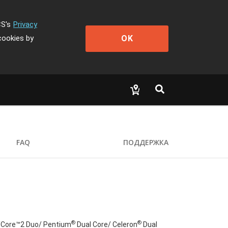
CS's
Privacy
OK
cookies by
FAQ
ПОДДЕРЖКА
®
®
Core™2 Duo/ Pentium
Dual Core/ Celeron
Dual