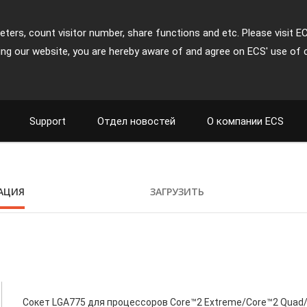
ters, count visitor number, share functions and etc. Please visit E
ing our website, you are hereby aware of and agree on ECS' use of 
Support
Отдел новостей
О компании ECS
АЦИЯ
ЗАГРУЗИТЬ
Сокет LGA775 для процессоров Core™2 Extreme/Core™2 Quad/