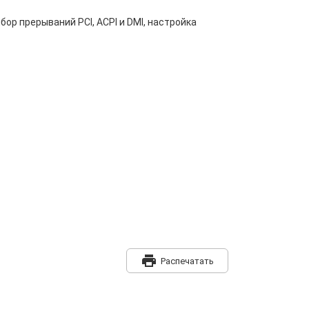
бор прерываний PCI, ACPI и DMI, настройка
print
Распечатать