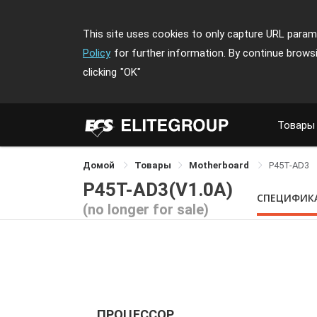
This site uses cookies to only capture URL parame
Policy
for further information. By continue brows
clicking
"OK"
Товары
Домой
Товары
Motherboard
P45T-AD3
P45T-AD3(V1.0A)
СПЕЦИФИК
(no longer for sale)
ПРОЦЕССОР