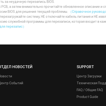
ть за неудачную перезапись BIOS.
 PCB, а затем внимательно прочитайте обновленное описание и 
ерсии BIOS для решения текущей проблемы.
（Справочное руководс
 перезагружайте систему, НЕ отключайте кабель питания и НЕ изв
сию служебной программы для перезаписи, которая входит в каж
 для перезапис）
ОТДЕЛ НОВОСТЕЙ
SUPPORT
Новости
Центр Загрузки
Центр Событий
Техническая Под
FAQ / Общие FAQ
Product Guide