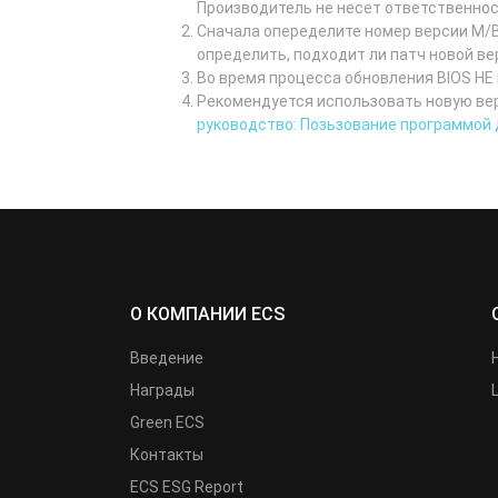
Производитель не несет ответственнос
Сначала опеределите номер версии M/B
определить, подходит ли патч новой в
Во время процесса обновления BIOS НЕ
Рекомендуется использовать новую вер
руководство: Позьзование программой
О КОМПАНИИ ECS
Введение
Награды
Green ECS
Контакты
ECS ESG Report