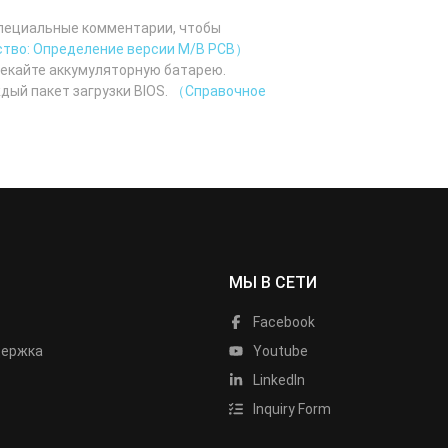
специальные комментарии, чтобы
тво: Определение версии M/B PCB）
лекайте аккумуляторную батарею.
дый пакет загрузки BIOS.
（Справочное
МЫ В СЕТИ
Facebook
держка
Youtube
LinkedIn
Inquiry Form