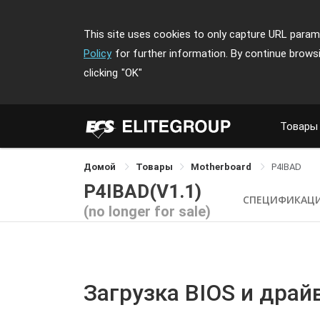
This site uses cookies to only capture URL parame
Policy
for further information. By continue brows
clicking
"OK"
Товары
Домой
Товары
Motherboard
P4IBAD
P4IBAD(V1.1)
СПЕЦИФИКАЦ
(no longer for sale)
Загрузка BIOS и драй