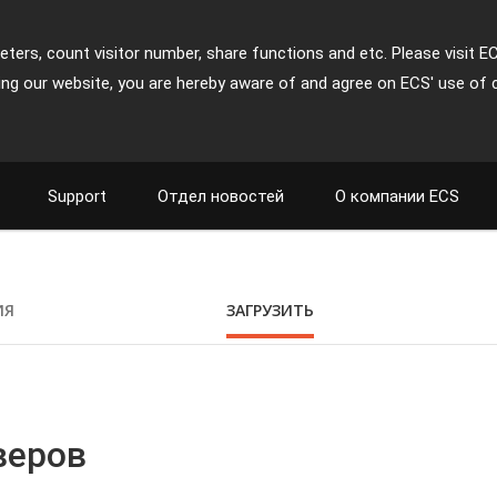
ters, count visitor number, share functions and etc. Please visit E
ing our website, you are hereby aware of and agree on ECS' use of 
Support
Отдел новостей
О компании ECS
ИЯ
ЗАГРУЗИТЬ
веров