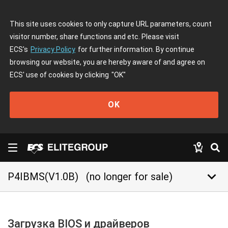
This site uses cookies to only capture URL parameters, count
visitor number, share functions and etc. Please visit
ECS's
Privacy Policy
for further information. By continue
browsing our website, you are hereby aware of and agree on
ECS' use of cookies by clicking
"OK"
OK
keyboard_arrow_down
P4IBMS(V1.0B)
(no longer for sale)
Загрузка BIOS и драйверов