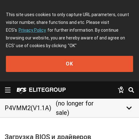
This site uses cookies to only capture URL parameters, count
visitor number, share functions and etc. Please visit
ECS's
Privacy Policy
for further information. By continue
browsing our website, you are hereby aware of and agree on
ECS' use of cookies by clicking
"OK"
OK
(no longer for
keyboard_arrow_down
P4VMM2(V1.1A)
sale)
Загрузка BIOS и драйверов