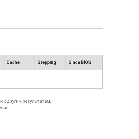
Cache
Stepping
Since BIOS
и к другим результатам.
ения.