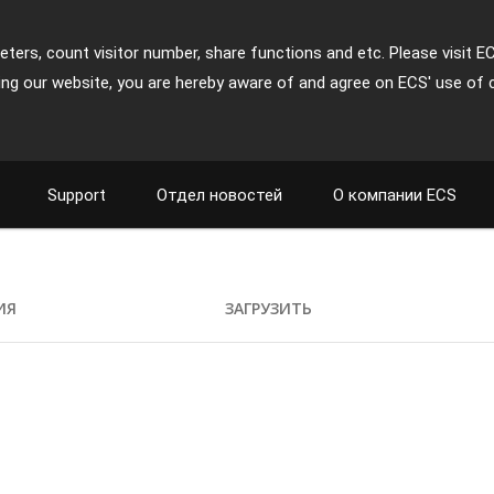
ters, count visitor number, share functions and etc. Please visit E
ing our website, you are hereby aware of and agree on ECS' use of 
Support
Отдел новостей
О компании ECS
ИЯ
ЗАГРУЗИТЬ