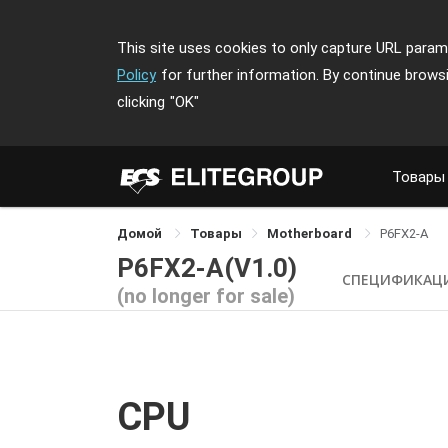
This site uses cookies to only capture URL parame
Policy
for further information. By continue brows
clicking
"OK"
Товары
Домой
Товары
Motherboard
P6FX2-A
P6FX2-A(V1.0)
СПЕЦИФИКАЦ
(no longer for sale)
CPU