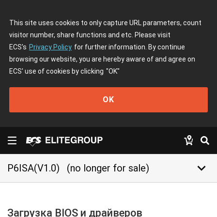
This site uses cookies to only capture URL parameters, count
visitor number, share functions and etc. Please visit
ECS's
Privacy Policy
for further information. By continue
browsing our website, you are hereby aware of and agree on
ECS' use of cookies by clicking
"OK"
OK
keyboard_arrow_down
P6ISA(V1.0)
(no longer for sale)
Загрузка BIOS и драйверов