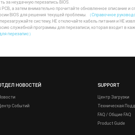
ть за неудачную перезапись BIOS.
 PCB, а затем внимательно прочитайте обновленное описание и 
ерсии BIOS для решения текущей проблемы.
（Справочное руководс
 перезагружайте систему, НЕ отключайте кабель питания и НЕ изв
сию служебной программы для перезаписи, которая входит в каж
 для перезапис）
ОТДЕЛ НОВОСТЕЙ
SUPPORT
Новости
Центр Загрузки
Центр Событий
Техническая Под
FAQ / Общие FAQ
Product Guide