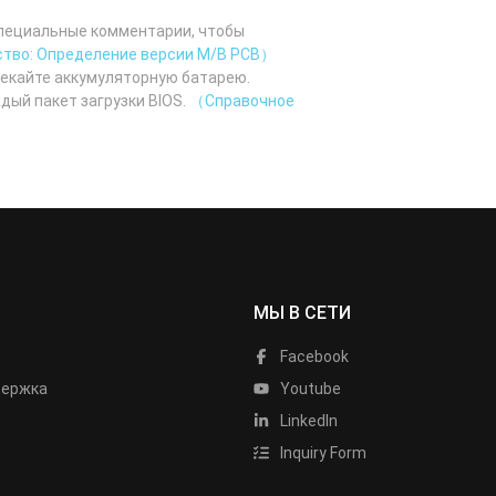
специальные комментарии, чтобы
тво: Определение версии M/B PCB）
лекайте аккумуляторную батарею.
дый пакет загрузки BIOS.
（Справочное
МЫ В СЕТИ
Facebook
держка
Youtube
LinkedIn
Inquiry Form