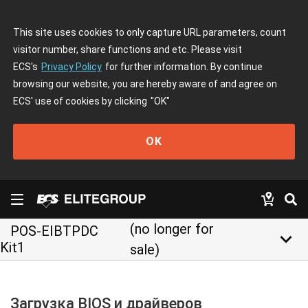
This site uses cookies to only capture URL parameters, count
visitor number, share functions and etc. Please visit
ECS's
Privacy Policy
for further information. By continue
browsing our website, you are hereby aware of and agree on
ECS' use of cookies by clicking
"OK"
OK
(no longer for
POS-EIBTPDC
keyboard_arrow_down
Kit1
sale)
Загрузка BIOS и драйверов