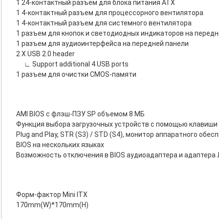
1 24-контактный разъем для блока питания ATX
1 4-контактный разъем для процессорного вентилятора
1 4-контактный разъем для системного вентилятора
1 разъем для кнопок и светодиодных индикаторов на передн
1 разъем для аудиоинтерфейса на передней панели
2 X USB 2.0 header
∟ Support additional 4 USB ports
1 разъем для очистки CMOS-памяти
AMI BIOS с флэш-ПЗУ SP объемом 8 МБ
Функция выбора загрузочных устройств с помощью клавиши
Plug and Play, STR (S3) / STD (S4), монитор аппаратного обе
BIOS на нескольких языках
Возможность отключения в BIOS аудиоадаптера и адаптера
Форм-фактор Mini ITX
170mm(W)*170mm(H)