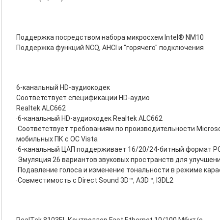
Поддержка посредством набора микросхем Intel® NM10
Поддержка функций NCQ, AHCI и "горячего" подключения
6-канальный HD-аудиокодек
Соответствует спецификации HD-аудио
Realtek ALC662
‧6-канальный HD-аудиокодек Realtek ALC662
‧Соответствует требованиям по производительности Microso
мобильных ПК с ОС Vista
‧6-канальный ЦАП поддерживает 16/20/24-битный формат PC
‧Эмуляция 26 вариантов звуковых пространств для улучшения
‧Подавление голоса и изменение тональности в режиме кара
‧Совместимость с Direct Sound 3D™, A3D™, I3DL2