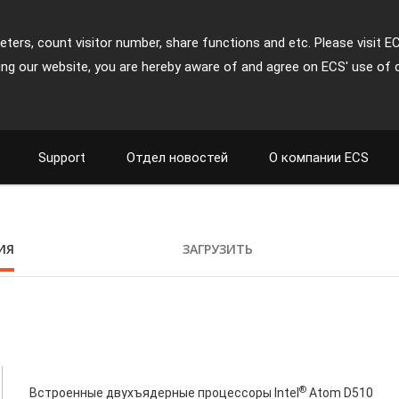
ters, count visitor number, share functions and etc. Please visit E
ing our website, you are hereby aware of and agree on ECS' use of 
Support
Отдел новостей
О компании ECS
ИЯ
ЗАГРУЗИТЬ
®
Встроенные двухъядерные процессоры Intel
Atom D510