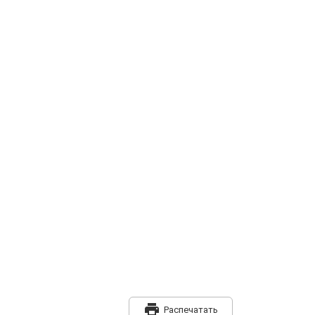
print
Распечатать