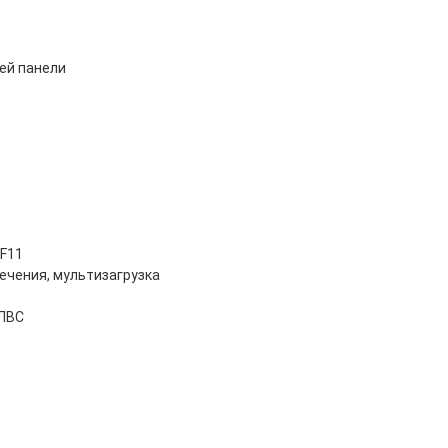
ей панели
 F11
спечения, мультизагрузка
 ЛВС