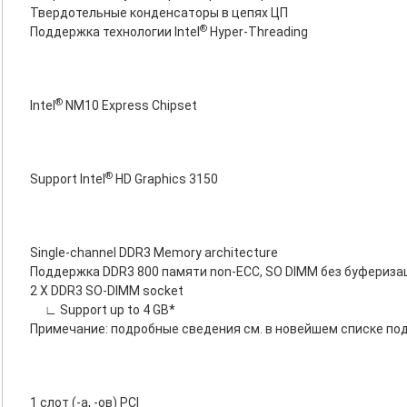
Твердотельные конденсаторы в цепях ЦП
®
Поддержка технологии Intel
Hyper-Threading
®
Intel
NM10 Express Chipset
®
Support Intel
HD Graphics 3150
Single-channel DDR3 Memory architecture
Поддержка DDR3 800 памяти non-ECC, SO DIMM без буфериза
2 X DDR3 SO-DIMM socket
∟ Support up to 4 GB*
Примечание: подробные сведения см. в новейшем списке п
1 слот (-а, -ов) PCI