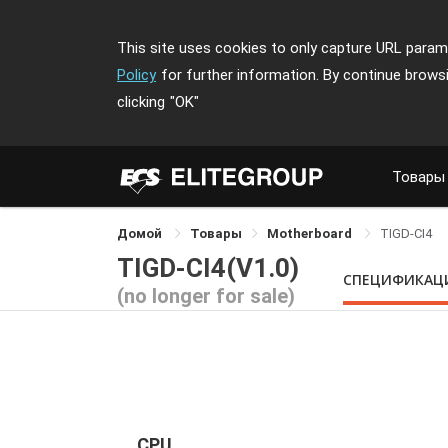
This site uses cookies to only capture URL parame
Policy
for further information. By continue brows
clicking
"OK"
Товары
Домой
Товары
Motherboard
TIGD-CI4
TIGD-CI4(V1.0)
СПЕЦИФИКАЦ
(no longer for sale)
CPU