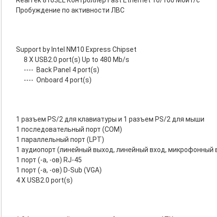
RealTek 8103EL Контроллер Fast Ethernet 10/100 Мбит/с
Пробуждение по активности ЛВС
Support by Intel NM10 Express Chipset
8 X USB2.0 port(s) Up to 480 Mb/s
----
Back Panel 4 port(s)
----
Onboard 4 port(s)
1 разъем PS/2 для клавиатуры и 1 разъем PS/2 для мыши
1 последовательный порт (COM)
1 параллельный порт (LPT)
1 аудиопорт (линейный выход, линейный вход, микрофонный 
1 порт (-а, -ов) RJ-45
1 порт (-а, -ов) D-Sub (VGA)
4 X USB2.0 port(s)