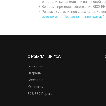
определить, подходит ли патч новой в
Во время процесса обновления BIOS НЕ
Рекомендуется использовать новую вер
руководство: Позьзование программой
О КОМПАНИИ ECS
Введение
Награды
Green ECS
Контакты
ECS ESG Report