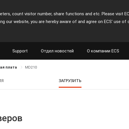
ters, count visitor number, share functions and etc. Please visit E
ing our website, you are hereby aware of and agree on ECS' use of 
Support
Отдел новостей
О компании ECS
ая плата
MD210
ИЯ
ЗАГРУЗИТЬ
веров