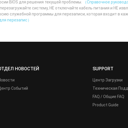
ерсии BIOS для решения текущей проблемы.
（Справочное руководс
 перезагружайте систему, НЕ отключайте кабель питания и НЕ изв
сию служебной программы для перезаписи, которая входит в каж
 для перезапис）
ОТДЕЛ НОВОСТЕЙ
SUPPORT
Новости
Центр Загрузки
Центр Событий
Техническая Под
FAQ / Общие FAQ
Product Guide