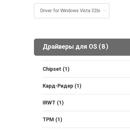
(
)
Драйверы для ОS
8
Chipset
(
1
)
Кард-Ридер
(
1
)
IRWT
(
1
)
TPM
(
1
)