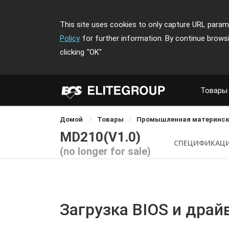
This site uses cookies to only capture URL parame
Policy
for further information. By continue brows
clicking
"OK"
Товары
Домой
Товары
Промышленная материнск
MD210(V1.0)
СПЕЦИФИКАЦ
(no longer for sale)
Загрузка BIOS и драй