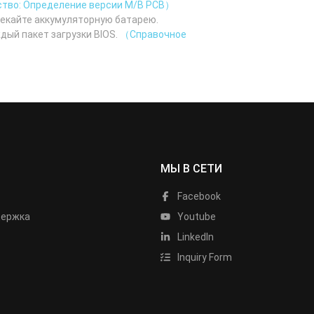
тво: Определение версии M/B PCB）
лекайте аккумуляторную батарею.
дый пакет загрузки BIOS.
（Справочное
МЫ В СЕТИ
Facebook
держка
Youtube
LinkedIn
Inquiry Form