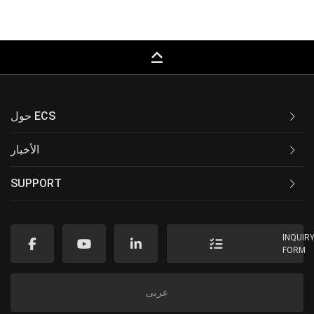
keyboard_capslock
حول ECS
الأخبار
SUPPORT
INQUIR
FORM
عربى