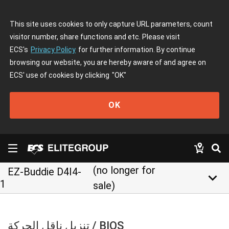
This site uses cookies to only capture URL parameters, count
visitor number, share functions and etc. Please visit
ECS's
Privacy Policy
for further information. By continue
browsing our website, you are hereby aware of and agree on
ECS' use of cookies by clicking
"OK"
OK
(no longer for
EZ-Buddie D4I4-
keyboard_arrow_down
1
sale)
تنزيل ناقل الحركة / BIOS