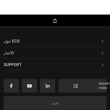
keyboard_capslock
حول ECS
الأخبار
SUPPORT
INQUIR
FORM
عربى