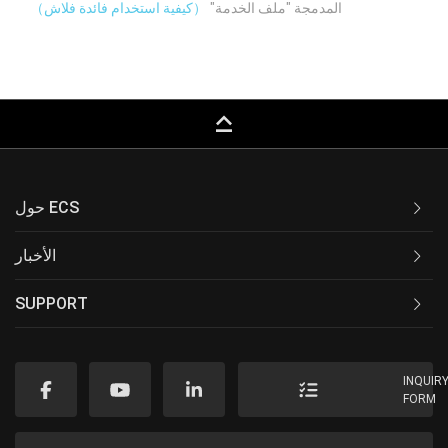
المدمجة "ملف الخدمة"
（كيفية استخدام فائدة فلاش）
keyboard_capslock
حول ECS
الأخبار
SUPPORT
INQUIR
FORM