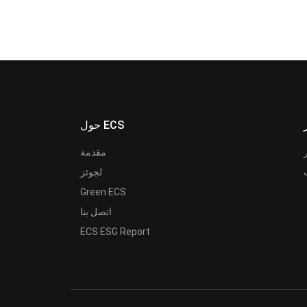
حول ECS
مقدمة
لجوئز
Green ECS
اتصل بنا
ECS ESG Report