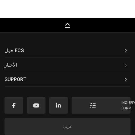
keyboard_capslock
حول ECS
الأخبار
SUPPORT
INQUIR
FORM
عربى