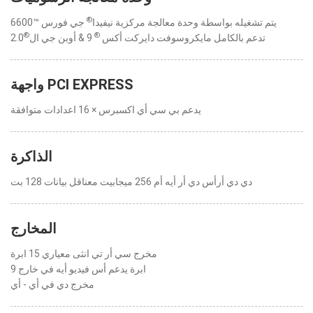
®
يتم تشغيله بواسطة وحدة معالجة مركزية نيفيدا
جي فورس ™6600
®
®
تدعم بالكامل مايكروسوفت دايركت أكس
9 & أوبن جي ال
2.0
واجهة PCI EXPRESS
يدعم بي سي أي اكسبرس × 16 اعدادات متوافقة
الذاكرة
دي دي أرأس دي أر أيه أم 256 ميجابيت معناقل بيانات 128 بت
المخارج
مخرج سي أر تي انثى معياري 15 ابرة
9 ابرة يدعم أس فيديو أيه في خارج
مخرج دي في أي - أي