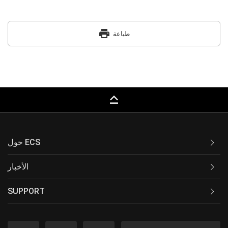
print
طباعة
keyboard_capslock
حول ECS
الأخبار
SUPPORT