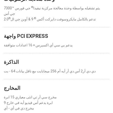
®
يتم تشغيله بواسطة وحدة معالجة مركزية نيفيدا
جي فورس ™7300
جي أس
®
®
تدعم بالكامل مايكروسوفت دايركت أكس
9 & أوبن جي ال
2.0
واجهة PCI EXPRESS
يدعم بي سي أي اكسبرس × 16 اعدادات متوافقة
الذاكرة
دي دي أر2 أس دي أر أيه أم 256 ميجابايت مع ناقل بيانات 64 - بت
المخارج
مخرج سي أر تي انثى معياري 15 ابرة
9 ابرة يدعم أس فيديو أيه في خارج
مخرج دي في أي - أي