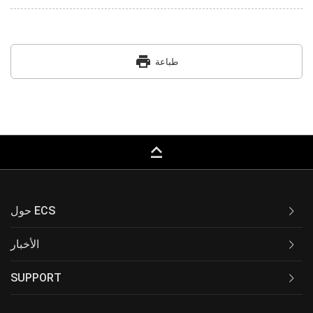
print
طباعة
keyboard_capslock
حول ECS
الأخبار
SUPPORT